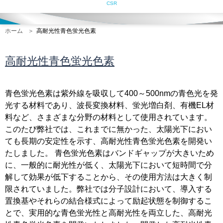
CSR
ホーム
高耐光性青色蛍光色素
高耐光性青色蛍光色素
青色蛍光色素は紫外線を吸収して400～500nmの青色光を発
光する材料であり、波長変換材料、蛍光増白剤、有機EL材
料など、さまざまな分野の材料として使用されています。
このたび弊社では、これまでに無かった、太陽光下におい
ても長期の安定性を示す、高耐光性青色蛍光色素を開発い
たしました。 青色蛍光色素はバンドギャップが大きいため
に、一般的に耐光性が低く、太陽光下において短時間で分
解して効果が低下することから、その使用方法は大きく制
限されていました。弊社では分子設計において、導入する
置換基やそれらの結合様式によって励起状態を制御するこ
とで、実用的な青色蛍光性と高耐光性を両立した、高耐光