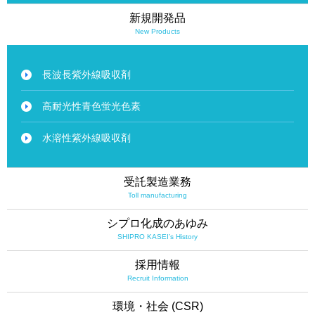
新規開発品
New Products
長波長紫外線吸収剤
高耐光性青色蛍光色素
水溶性紫外線吸収剤
受託製造業務
Toll manufacturing
シプロ化成のあゆみ
SHIPRO KASEI’s History
採用情報
Recruit Information
環境・社会 (CSR)