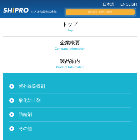
日本語
ENGLISH
資料請求・お問い合わせ
トップ
Top
企業概要
Company Information
製品案内
Product Information
紫外線吸収剤
酸化防止剤
防錆剤
その他