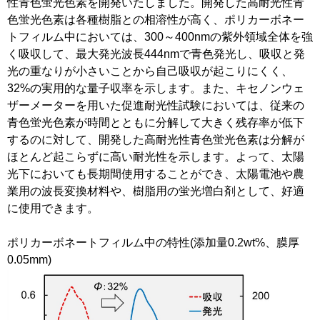
性青色蛍光色素を開発いたしました。開発した高耐光性青
色蛍光色素は各種樹脂との相溶性が高く、ポリカーボネー
トフィルム中においては、300～400nmの紫外領域全体を強
く吸収して、最大発光波長444nmで青色発光し、吸収と発
光の重なりが小さいことから自己吸収が起こりにくく、
32%の実用的な量子収率を示します。また、キセノンウェ
ザーメーターを用いた促進耐光性試験においては、従来の
青色蛍光色素が時間とともに分解して大きく残存率が低下
するのに対して、開発した高耐光性青色蛍光色素は分解が
ほとんど起こらずに高い耐光性を示します。よって、太陽
光下においても長期間使用することができ、太陽電池や農
業用の波長変換材料や、樹脂用の蛍光増白剤として、好適
に使用できます。
ポリカーボネートフィルム中の特性(添加量0.2wt%、膜厚
0.05mm)