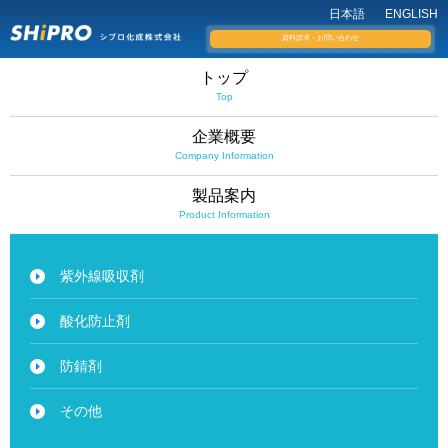
日本語
ENGLISH
資料請求・お問い合わせ
トップ
Top
企業概要
Company Information
製品案内
Product Information
紫外線吸収剤
酸化防止剤
防錆剤
その他