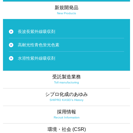
新規開発品
New Products
長波長紫外線吸収剤
高耐光性青色蛍光色素
水溶性紫外線吸収剤
受託製造業務
Toll manufacturing
シプロ化成のあゆみ
SHIPRO KASEI’s History
採用情報
Recruit Information
環境・社会 (CSR)